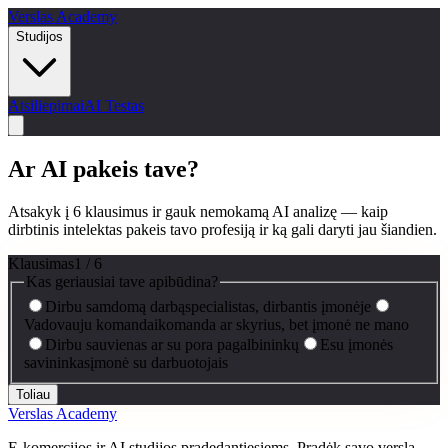
Verslas Academy
Studijos
Atsiliepimai
AI Testas
Ar AI pakeis
tave
?
Atsakyk į 6 klausimus ir gauk nemokamą AI analizę — kaip
dirbtinis intelektas pakeis tavo profesiją ir ką gali daryti jau šiandien.
Klausimas
1
/
6
Kas geriausiai tave apibūdina?
Dirbu samdomą darbą
specialistas, dirbantis įmonėje
Vadovauju komandai
komanda ar skyrius, bet įmonė ne mano
Dirbu sau
vienas ar su pora pagalbininkų
Esu įmonės
savininkas
įmonė su darbuotojais
Toliau
Verslas Academy
E-komercijos ir AI studijos pradedantiesiems. Pradėk savo verslą