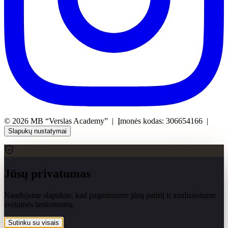
©
2026
MB “Verslas Academy” | Įmonės kodas: 306654166 |
Slapukų nustatymai
Jūsų privatumas
Naudojame slapukus, kad pagerintume jūsų patirtį ir analizuotume
svetainės lankomumą.
Sutinku su visais