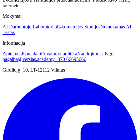
internete.
Mokymai
AI Darbuotojų Laboratorija
E-komercijos Studijos
Nemokamas AI
Testas
Informacija
Apie mus
Kontaktai
Privatumo politika
Naudojimo sąlygos
pagalba@verslas.academy
+370 66695666
Girulių g. 10, LT-12112 Vilnius