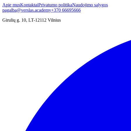
Apie mus
Kontaktai
Privatumo politika
Naudojimo sąlygos
pagalba@verslas.academy
+370 66695666
Girulių g. 10, LT-12112 Vilnius