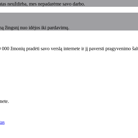
ntas neuždirba, mes nepadarėme savo darbo.
ą žingsnį nuo idėjos iki pardavimų.
00 žmonių pradėti savo verslą internete ir jį paversti pragyvenimo šalt
nete.
tas