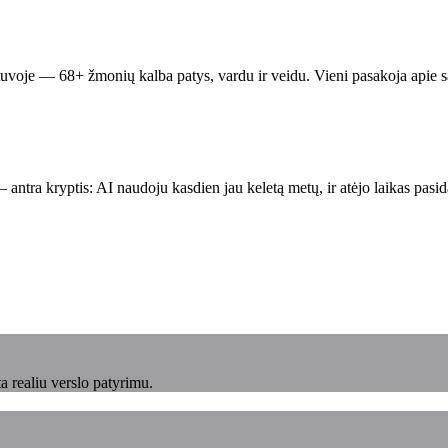
uvoje — 68+ žmonių kalba patys, vardu ir veidu. Vieni pasakoja apie sav
ntra kryptis: AI naudoju kasdien jau keletą metų, ir atėjo laikas pasida
 realiu verslo patyrimu.