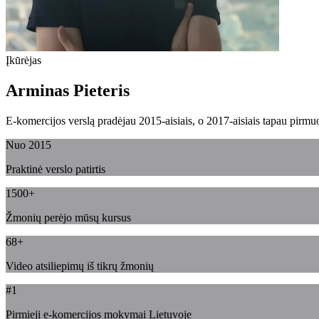
Įkūrėjas
Arminas Pieteris
E-komercijos verslą pradėjau 2015-aisiais, o 2017-aisiais tapau pirm
Nuo 2015
Praktinė verslo patirtis
1500+
Žmonių perėjo mūsų kursus
68+
Video atsiliepimų iš tikrų žmonių
#1
Pirmieji e-komercijos mokymai Lietuvoje