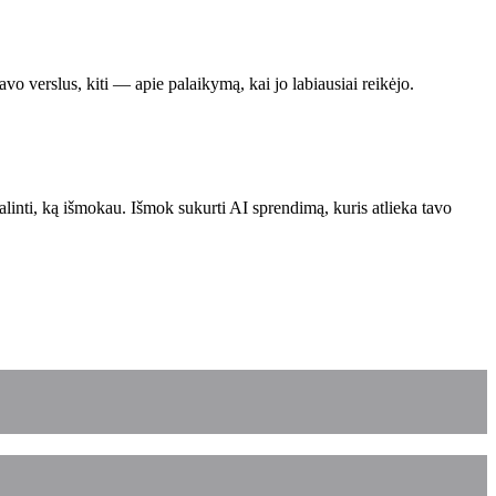
o verslus, kiti — apie palaikymą, kai jo labiausiai reikėjo.
linti, ką išmokau. Išmok sukurti AI sprendimą, kuris atlieka tavo