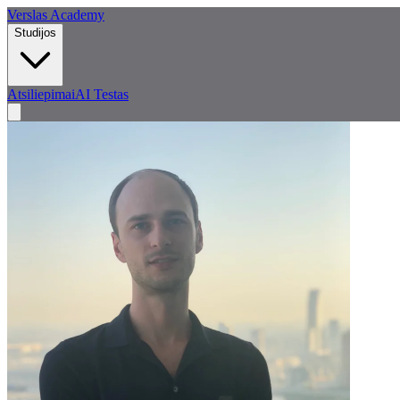
Verslas Academy
Studijos
Atsiliepimai
AI Testas