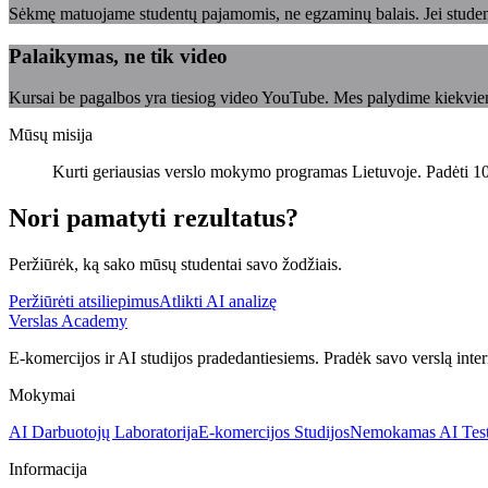
Sėkmę matuojame studentų pajamomis, ne egzaminų balais. Jei stude
Palaikymas, ne tik video
Kursai be pagalbos yra tiesiog video YouTube. Mes palydime kiekvien
Mūsų misija
Kurti geriausias verslo mokymo programas Lietuvoje. Padėti 10 0
Nori pamatyti rezultatus?
Peržiūrėk, ką sako mūsų studentai savo žodžiais.
Peržiūrėti atsiliepimus
Atlikti AI analizę
Verslas Academy
E-komercijos ir AI studijos pradedantiesiems. Pradėk savo verslą inter
Mokymai
AI Darbuotojų Laboratorija
E-komercijos Studijos
Nemokamas AI Tes
Informacija