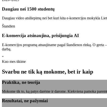
Daugiau nei 1500 studentų
Daugiau video atsiliepimų nei bet kuri kita e-komercijos mokykla Liet
Šiandien
E-komercija atsinaujina, prisijungia AI
E-komercijos programą atnaujiname pagal šiandienos rinką. O greta — a
darbą.
“
Kuo mes tikime
Svarbu ne tik ką mokome, bet ir kaip
Praktika, ne teorija
Mokome tik to, ką patys darėme ir darome. Kiekviena pamoka paremta
Rezultatai, ne pažymiai